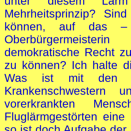
unter diesem Lärm
Mehrheitsprinzip? Sind
können, auf das – 
Oberbürgermeisteri
demokratische Recht z
zu können? Ich halte d
Was ist mit den Na
Krankenschwestern 
vorerkrankten Men
Fluglärmgestörten eine M
so ist doch Aufgabe der P