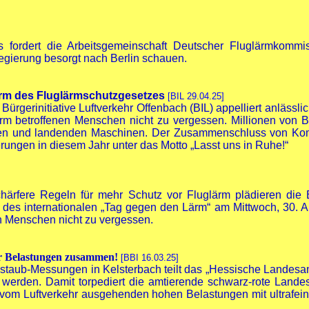
as fordert die Arbeitsgemeinschaft Deutscher Fluglärmkommi
egierung besorgt nach Berlin schauen.
form des Fluglärmschutzgesetzes
[BIL 29.04.25]
rgerinitiative Luftverkehr Offenbach (BIL) appelliert anlässli
ärm betroffenen Menschen nicht zu vergessen. Millionen von B
den und landenden Maschinen. Der Zusammenschluss von Komm
rungen in diesem Jahr unter das Motto „Lasst uns in Ruhe!“
härfere Regeln für mehr Schutz vor Fluglärm plädieren die
ch des internationalen „Tag gegen den Lärm“ am Mittwoch, 30. Ap
en Menschen nicht zu vergessen.
der Belastungen zusammen!
[BBI 16.03.25]
staub-Messungen in Kelsterbach teilt das „Hessische Landesa
 werden. Damit torpediert die amtierende schwarz-rote Land
m Luftverkehr ausgehenden hohen Belastungen mit ultrafeine