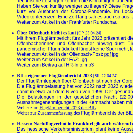
Technische Lösungen können die Klimafolgen laut einer
Haben Sie vor, künftig weniger zu fliegen? Diese Frag
kurz vor Ausbruch der Corona-Pandemie. Im Lockd
Videokonferenzen. Eine Zeit lang sah es auch so aus, al
Weiter zum Artikel in der Frankfurter Rundschau
Über Offenbach bleibt es laut
[OP 23.04.24]
Mit ihrem Fluglärmbericht fürs Jahr 2023 präsentiert d
Offenbacherinnen und Offenbacher hinweg düst: 
pandemischer Flugmüdigkeit längst keine Spur mehr, l
Weiter zum Artikel in der Offenbach-Post:
pdf
jpg
Weiter zum Artikel in der FAZ:
jpg
Weiter zum Beitrag auf HR-Info:
mp3
BIL: eigenener Fluglärmbericht 2023
[BIL 22.04.24]
Der Fluglärmteppich über Offenbach ist nach der Coron
Die Fluglärmbelastung hat von 2022 nach 2023 wiede
damit in etwa auf dem Niveau von 1999. Der gesundhei
Die Belastungen in der gesetzlichen Nacht (22:0
Ausnahmegenehmigungen in der Kernnacht haben mit 1
Weiter zum
Fluglärmbericht 2023 der BIL
Weiter zur
Zusammenfassung des
Fluglärmberichts der BIL
Hessen: Nachtflugverbot in Frankfurt gilt auch währen
Das hessische Verkehrsministerium plant keine Auss