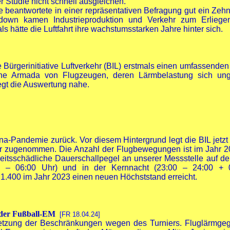
 Studie nicht schnell ausgleichen.
e beantwortete in einer repräsentativen Befragung gut ein Zeh
own kamen Industrieproduktion und Verkehr zum Erliegen
s hätte die Luftfahrt ihre wachstumsstarken Jahre hinter sich.
ie Bürgerinitiative Luftverkehr (BIL) erstmals einen umfassende
Eine Armada von Flugzeugen, deren Lärmbelastung sich u
egt die Auswertung nahe.
a-Pandemie zurück. Vor diesem Hintergrund legt die BIL jetzt
r zugenommen. Die Anzahl der Flugbewegungen ist im Jahr 20
tsschädliche Dauerschallpegel an unserer Messstelle auf der
0 – 06:00 Uhr) und in der Kernnacht (23:00 – 24:00 + 0
.400 im Jahr 2023 einen neuen Höchststand erreicht.
d der Fußball-EM
[FR 18.04.24]
etzung der Beschränkungen wegen des Turniers. Fluglärmgegn