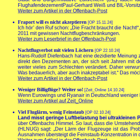
FlughafendezernentPaul-Gerhard Weiß und BIL-Vorsit
Weiter zum Artikel in der Offenbach-Post
Fraport will es nicht akzeptieren
[OP 15.11.24]
Ich hör’ den Ruf schon: „Die Fracht braucht die Nacht!
2011 mit gewissen Nachtflugbeschränkungen.
Weiter zum Leserbrief in der Offenbach-Post
Nachtflugverbot mit vielen Löchern
[OP 22.10.24]
Hans-Rudolf Diefenbach hat eine dezidierte Meinung zu
direkt den Dezernenten an, der sich seit Jahren mi
weiter vieles zum Schlechten verändert. Daher verwund
Was bedauerlich, aber auch inakzeptabel ist.“ Das möc
Weiter zum Artikel in der Offenbach-Post
Weniger Billigflüge? Weiter so!
[Zeit_Online 14.10.24]
Wenn Eurowings und Ryanair in Deutschland weniger Flüg
Weiter zum Artikel auf Zeit_Online
Viel Fluglärm, wenig Feinstaub
[OP 02.10.24]
Land misst geringe Luftbelastung bei ultrakleinen P
über Offenbachs Himmel. So laut, dass die Umstehend
(HLNUG) sagt: „Der Lärm der Flugzeuge ist das Proble
Ausnahmen übersteigt die Feinstaub-Konzentration in 