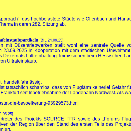
pproach“, das hochbelastete Städte wie Offenbach und Hanau 
Thema in deren 282. Sitzung ab.
rafeinstaubpartikeln
[BIL 24.09.25]
 mit Düsentriebwerken stellt wohl eine zentrale Quelle von 
m 23.09.2025 in Kooperation mit dem städtischen Umweltamt 
n des Dezernats Luftreinhaltung: Immissionen beim Hessischen L
n Ultrafeinstaub.
, handelt fahrlässig.
st tatsächlich schamlos, dass von Fluglärm keinerlei Gefahr 
ankfurt seit Inbetriebnahme der Landebahn Nordwest. Als wäre
elastet-die-bevoelkerung-93929573.html
2.05.25]
Vertreter des Projekts SOURCE FFR sowie des „Forums Flu
tiven der Region über den Stand des ersten Teils des Projek
miert.