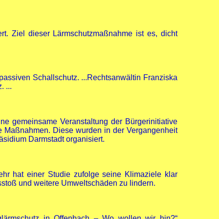
rt. Ziel dieser Lärmschutzmaßnahme ist es, dicht
assiven Schallschutz. ...Rechtsanwältin Franziska
 ...
ine gemeinsame Veranstaltung der Bürgerinitiative
sive Maßnahmen. Diese wurden in der Vergangenheit
sidium Darmstadt organisiert.
hr hat einer Studie zufolge seine Klimaziele klar
sstoß und weitere Umweltschäden zu lindern.
luglärmschutz in Offenbach – Wo wollen wir hin?“