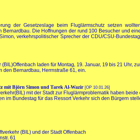
rung der Gesetzeslage beim Fluglärmschutz setzen wollten 
im Bernardbau. Die Hoffnungen der rund 100 Besucher und ei
rn Simon, verkehrspolitischer Sprecher der CDU/CSU-Bundestags
hr (BIL)Offenbach laden für Montag, 19. Januar, 19 bis 21 Uhr, 
in den Bernardbau, Herrnstraße 61, ein.
tz mit Björn Simon und Tarek Al-Wazir
[OP 10.01.26]
ftverkehr(BIL) mit der Stadt zur Fluglärmproblematik haben beid
 im Bundestag für das Ressort Verkehr sich den Bürgern stell
tverkehr (BIL) und der Stadt Offenbach
str. 61