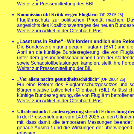
Weiter zur Pressemitteilung des BBI
Kommission übt Kritik wegen Fluglärm
[OP 22.05.25]
Fluglärmschutz zur politischen Priorität machen: D
angesichts des Koalitionsvertrages der neuen Bundesr
Weiter zum Artikel in der Offenbach-Post
„
Lasst uns in Ruhe“ - Wir fordern endlich eine Re
Die Bundesvereinigung gegen Fluglärm (BVF) und die Bü
April an die künftige Bundesregierung, die von Flugl
unter dem gesundheitsschädlichen Lärm der starten
sowie Schadstoffbelastungen kämpfen, stellt ihre Forde
Weiter zur Pressemitteilung der BIL
„Vor allem nachts gesundheitsschädlich“
[OP 29.04.25]
Für eine Reform des Fluglärmschutzgesetzes und sc
Bürgerinitiative Luftverkehr Offenbach (BIL). Anlässli
künftige Bundesregierung, die von Fluglärm betroffen
Weiter zum Artikel in der Offenbach-Post
Ultrafeinstaub: Landesregierung streicht Erforschung 
In der Pressemeldung vom 14.03.2025 zu den Ultrafein
mit, dass damit „die temporären Messungen beendet“
genaue Ausmaß und die Wirkungen der überwiegend vo
erfassen.