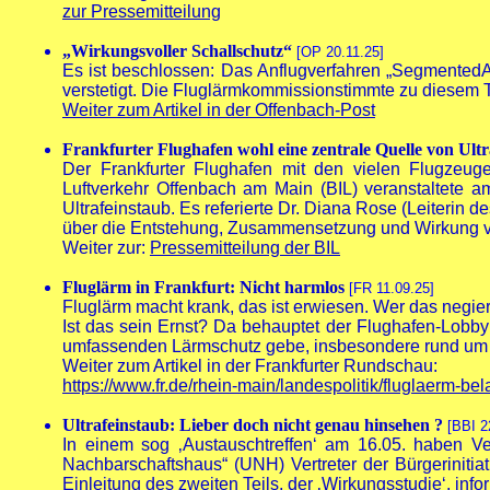
zur Pressemitteilung
„Wirkungsvoller Schallschutz“
[OP 20.11.25]
Es ist beschlossen: Das Anflugverfahren „SegmentedA
verstetigt. Die Fluglärmkommissionstimmte zu diesem 
Weiter zum Artikel in der Offenbach-Post
Frankfurter Flughafen wohl eine zentrale Quelle von Ult
Der Frankfurter Flughafen mit den vielen Flugzeugen
Luftverkehr Offenbach am Main (BIL) veranstaltete a
Ultrafeinstaub. Es referierte Dr. Diana Rose (Leiteri
über die Entstehung, Zusammensetzung und Wirkung vo
Weiter zur:
Pressemitteilung der BIL
Fluglärm in Frankfurt: Nicht harmlos
[FR 11.09.25]
Fluglärm macht krank, das ist erwiesen. Wer das negiert
Ist das sein Ernst? Da behauptet der Flughafen-Lobbyi
umfassenden Lärmschutz gebe, insbesondere rund um Fr
Weiter zum Artikel in der Frankfurter Rundschau:
https://www.fr.de/rhein-main/landespolitik/fluglaerm-b
Ultrafeinstaub: Lieber doch nicht genau hinsehen ?
[BBI 2
In einem sog ‚Austauschtreffen‘ am 16.05. haben 
Nachbarschaftshaus“ (UNH) Vertreter der Bürgerinitia
Einleitung des zweiten Teils, der ‚Wirkungsstudie‘, infor