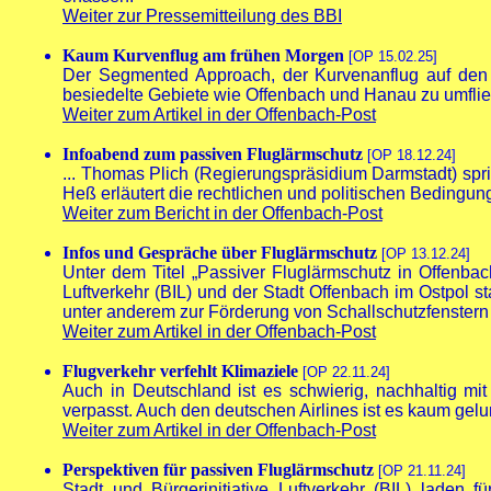
Weiter zur Pressemitteilung des BBI
Kaum Kurvenflug am frühen Morgen
[OP 15.02.25]
Der Segmented Approach, der Kurvenanflug auf den Fl
besiedelte Gebiete wie Offenbach und Hanau zu umflie
Weiter zum Artikel in der Offenbach-Post
Infoabend zum passiven Fluglärmschutz
[OP 18.12.24]
... Thomas Plich (Regierungspräsidium Darmstadt) spr
Heß erläutert die rechtlichen und politischen Bedingun
Weiter zum Bericht in der Offenbach-Post
Infos und Gespräche über Fluglärmschutz
[OP 13.12.24]
Unter dem Titel „Passiver Fluglärmschutz in Offenbac
Luftverkehr (BIL) und der Stadt Offenbach im Ostpol 
unter anderem zur Förderung von Schallschutzfenstern
Weiter zum Artikel in der Offenbach-Post
Flugverkehr verfehlt Klimaziele
[OP 22.11.24]
Auch in Deutschland ist es schwierig, nachhaltig mit
verpasst. Auch den deutschen Airlines ist es kaum ge
Weiter zum Artikel in der Offenbach-Post
Perspektiven für passiven Fluglärmschutz
[OP 21.11.24]
Stadt und Bürgerinitiative Luftverkehr (BIL) laden 