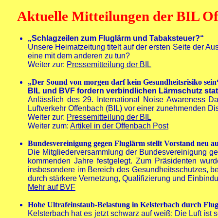
Aktuelle Mitteilungen der BIL O
„Schlagzeilen zum Fluglärm und Tabaksteuer?“
Unsere Heimatzeitung titelt auf der ersten Seite der 
eine mit dem anderen zu tun?
Weiter zur:
Pressemitteilung der BIL
„Der Sound von morgen darf kein Gesundheitsrisiko sein
BIL und BVF fordern verbindlichen Lärmschutz sta
Anlässlich des 29. International Noise Awareness D
Luftverkehr Offenbach (BIL) vor einer zunehmenden Di
Weiter zur:
Pressemitteilung der BIL
Weiter zum:
Artikel in der Offenbach Post
Bundesvereinigung gegen Fluglärm stellt Vorstand neu au
Die Mitgliederversammlung der Bundesvereinigung gege
kommenden Jahre festgelegt. Zum Präsidenten wurde W
insbesondere im Bereich des Gesundheitsschutzes, bei
durch stärkere Vernetzung, Qualifizierung und Einbindun
Mehr auf BVF
Hohe Ultrafeinstaub-Belastung in Kelsterbach durch Flu
Kelsterbach hat es jetzt schwarz auf weiß: Die Luft is