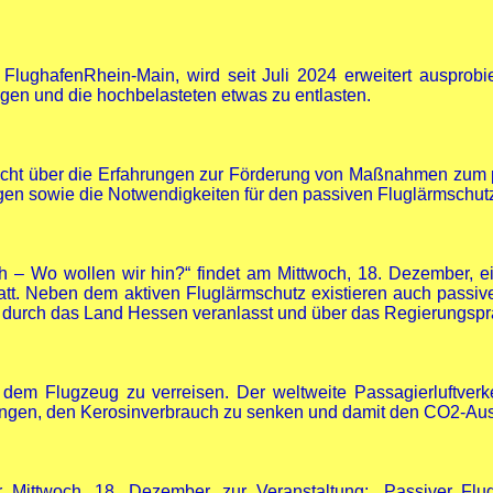
ughafenRhein-Main, wird seit Juli 2024 erweitert ausprobie
gen und die hochbelasteten etwas zu entlasten.
icht über die Erfahrungen zur Förderung von Maßnahmen zum p
gen sowie die Notwendigkeiten für den passiven Fluglärmschutz.
h – Wo wollen wir hin?“ findet am Mittwoch, 18. Dezember, e
statt. Neben dem aktiven Fluglärmschutz existieren auch pas
 durch das Land Hessen veranlasst und über das Regierungsprä
 dem Flugzeug zu verreisen. Der weltweite Passagierluftverke
lungen, den Kerosinverbrauch zu senken und damit den CO2-Au
für Mittwoch, 18. Dezember, zur Veranstaltung: „Passiver F