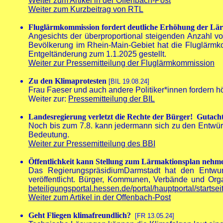
Weiter zum Artikel in der Offenbach-Post
Weiter zum Kurzbeitrag von RTL
Fluglärmkommission fordert deutliche Erhöhung der Lä
Angesichts der überproportional steigenden Anzahl vo
Bevölkerung im Rhein-Main-Gebiet hat die Fluglärmk
Entgeltänderung zum 1.1.2025 gestellt.
Weiter zur Pressemitteilung der Fluglärmkommission
Zu den Klimaprotesten
[BIL 19.08.24]
Frau Faeser und auch andere Politiker*innen fordern hö
Weiter zur:
Pressemitteilung der BIL
Landesregierung verletzt die Rechte der Bürger! Gutac
Noch bis zum 7.8. kann jedermann sich zu den Entwürf
Bedeutung.
Weiter zur Pressemitteilung des BBI
Öffentlichkeit kann Stellung zum Lärmaktionsplan neh
Das RegierungspräsidiumDarmstadt hat den Entwur
veröffentlicht. Bürger, Kommunen, Verbände und Orga
beteiligungsportal.hessen.de/portal/hauptportal/startsei
Weiter zum Artikel in der Offenbach-Post
Geht Fliegen klimafreundlich?
[FR 13.05.24]