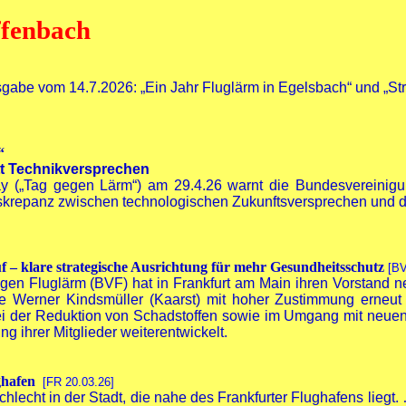
ffenbach
Ausgabe vom 14.7.2026: „Ein Jahr Fluglärm in Egelsbach“ und „S
“
tt Technikversprechen
ay („Tag gegen Lärm“) am 29.4.26 warnt die Bundesvereinigu
skrepanz zwischen technologischen Zukunftsversprechen und der
f – klare strategische Ausrichtung für mehr Gesundheitsschutz
[BV
n Fluglärm (BVF) hat in Frankfurt am Main ihren Vorstand neu
erner Kindsmüller (Kaarst) mit hoher Zustimmung erneut gewä
 der Reduktion von Schadstoffen sowie im Umgang mit neuen L
g ihrer Mitglieder weiterentwickelt.
ghafen
[FR 20.03.26]
t schlecht in der Stadt, die nahe des Frankfurter Flughafens li