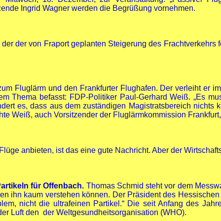
zende Ingrid Wagner werden die Begrüßung vornehmen.
“, der der von Fraport geplanten Steigerung des Frachtverkehrs 
m Fluglärm und den Frankfurter Flughafen. Der verleiht er imme
t dem Thema befasst: FDP-Politiker Paul-Gerhard Weiß. „Es 
ert es, dass aus dem zuständigen Magistratsbereich nichts ko
hte Weiß, auch Vorsitzender der Fluglärmkommission Frankfurt, 
e anbieten, ist das eine gute Nachricht. Aber der Wirtschaftss
artikeln für Offenbach.
Thomas Schmid steht vor dem Messwa
en ihn kaum verstehen können. Der Präsident des Hessischen
m, nicht die ultrafeinen Partikel.“ Die seit Anfang des Jah
der Luft den der Weltgesundheitsorganisation (WHO).